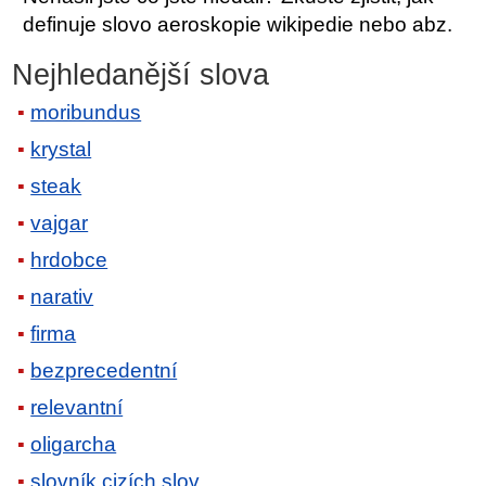
definuje slovo aeroskopie wikipedie nebo abz.
Nejhledanější slova
moribundus
krystal
steak
vajgar
hrdobce
narativ
firma
bezprecedentní
relevantní
oligarcha
slovník cizích slov