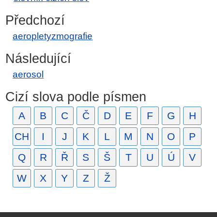
Předchozí
aeropletyzmografie
Následující
aerosol
Cizí slova podle písmen
A
B
C
Č
D
E
F
G
H
CH
I
J
K
L
M
N
O
P
Q
R
Ř
S
Š
T
U
Ú
V
W
X
Y
Z
Ž