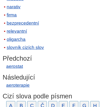
narativ
firma
bezprecedentní
relevantní
oligarcha
slovník cizích slov
Předchozí
aerostat
Následující
aeroterapie
Cizí slova podle písmen
A
B
C
Č
D
E
F
G
H