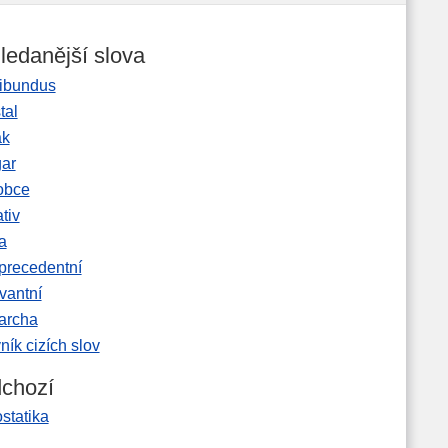
ledanější slova
ibundus
tal
ak
gar
obce
tiv
a
precedentní
vantní
garcha
ník cizích slov
chozí
statika