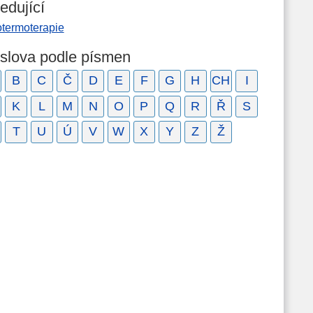
edující
otermoterapie
 slova podle písmen
B
C
Č
D
E
F
G
H
CH
I
K
L
M
N
O
P
Q
R
Ř
S
T
U
Ú
V
W
X
Y
Z
Ž