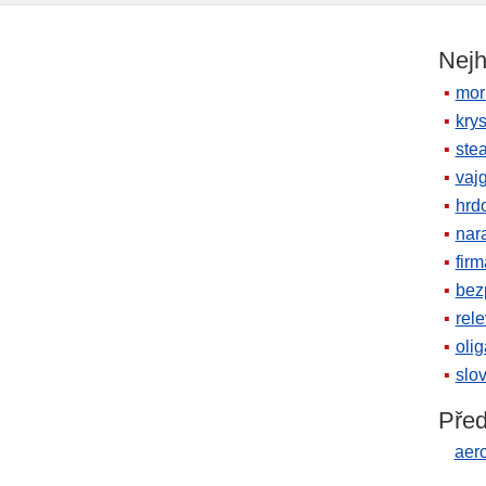
Nejh
mor
krys
ste
vaj
hrd
nara
firm
bez
rele
oli
slov
Před
aero