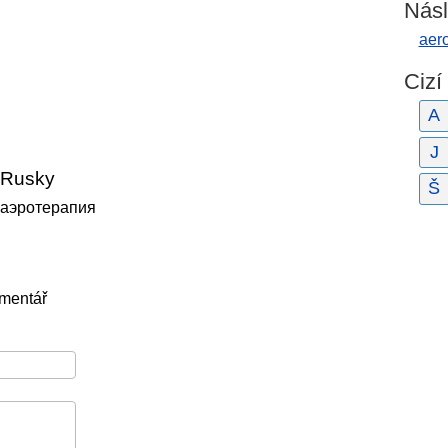
Násl
aer
Cizí
A
J
Rusky
Š
аэротерапия
omentář