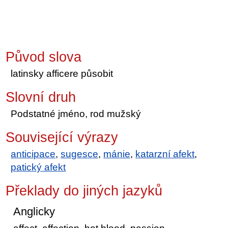
Původ slova
latinsky afficere působit
Slovní druh
Podstatné jméno, rod mužský
Související výrazy
anticipace
,
sugesce
,
mánie
,
katarzní afekt
,
patický afekt
Překlady do jiných jazyků
Anglicky