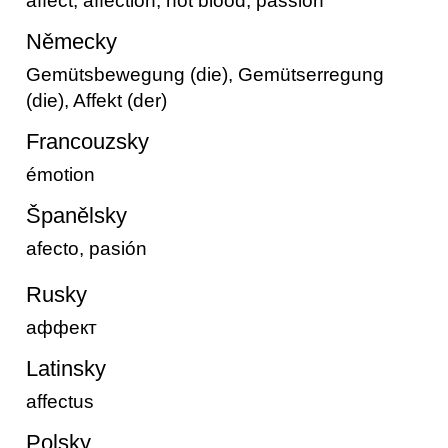
affect, affection, hot blood, passion
Německy
Gemütsbewegung (die), Gemütserregung
(die), Affekt (der)
Francouzsky
émotion
Španělsky
afecto, pasión
Rusky
аффект
Latinsky
affectus
Polsky