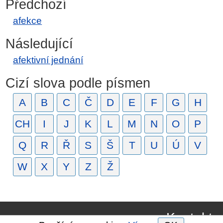
Předchozí
afekce
Následující
afektivní jednání
Cizí slova podle písmen
A
B
C
Č
D
E
F
G
H
CH
I
J
K
L
M
N
O
P
Q
R
Ř
S
Š
T
U
Ú
V
W
X
Y
Z
Ž
Kontakt