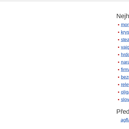
Nejh
mor
krys
ste
vaj
hrd
nara
firm
bez
rele
oli
slov
Před
agf