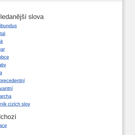
ledanější slova
ibundus
tal
ak
gar
obce
tiv
a
precedentní
vantní
garcha
ník cizích slov
chozí
lace