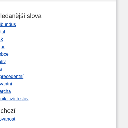
ledanější slova
ibundus
tal
ak
gar
obce
tiv
a
precedentní
vantní
garcha
ník cizích slov
chozí
tovanost