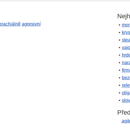
Nejh
brachiálně
agresivní
mor
krys
ste
vaj
hrd
nara
firm
bez
rele
oli
slov
Před
agi