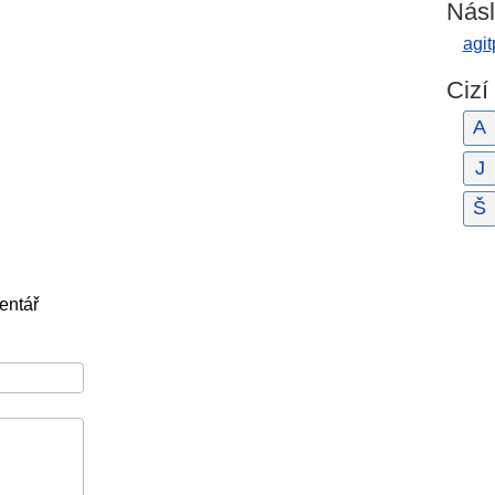
Násl
agit
Cizí
A
J
Š
entář