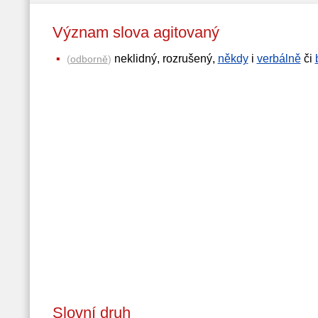
Význam slova agitovaný
neklidný, rozrušený,
někdy
i
verbálně
či
(
odborně
)
Slovní druh