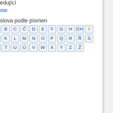
edující
prop
 slova podle písmen
B
C
Č
D
E
F
G
H
CH
I
K
L
M
N
O
P
Q
R
Ř
S
T
U
Ú
V
W
X
Y
Z
Ž