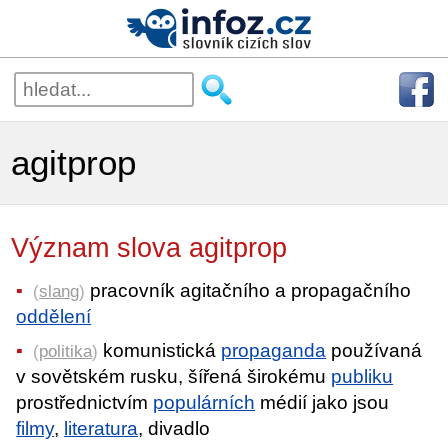
agitprop
Význam slova agitprop
pracovník agitačního a propagačního
(
slang
)
oddělení
komunistická
propaganda
používaná
(
politika
)
v sovětském rusku, šířená širokému
publiku
prostřednictvím
populárních
médií jako jsou
filmy
,
literatura
, divadlo