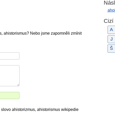
Násl
aho
Cizí
A
s, ahistorismus? Nebo jsme zapomněli zmínit
J
Š
 slovo ahistorizmus, ahistorismus wikipedie