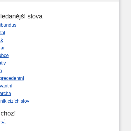
ledanější slova
ibundus
tal
ak
gar
obce
tiv
a
precedentní
vantní
garcha
ník cizích slov
chozí
nsá