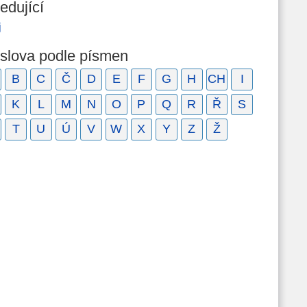
edující
j
 slova podle písmen
B
C
Č
D
E
F
G
H
CH
I
K
L
M
N
O
P
Q
R
Ř
S
T
U
Ú
V
W
X
Y
Z
Ž