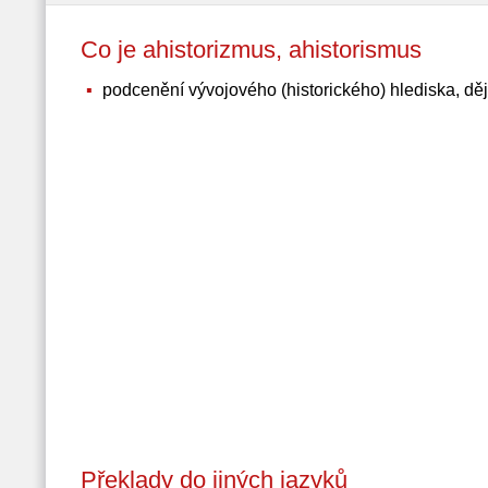
Co je ahistorizmus, ahistorismus
podcenění vývojového (historického) hlediska, dě
Překlady do jiných jazyků