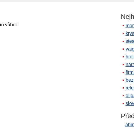
Nejh
jin vůbec
mor
krys
ste
vaj
hrd
nara
firm
bez
rele
oli
slov
Před
ahi