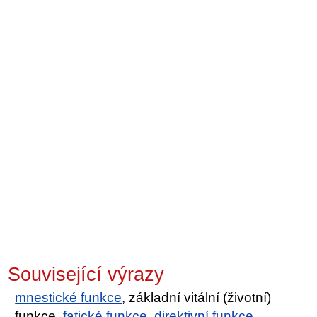
Související výrazy
mnestické funkce
, základní vitální (životní)
funkce,
fatické funkce
,
direktivní funkce
,