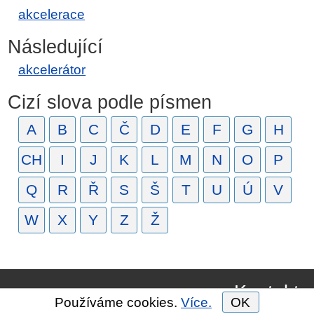
akcelerace
Následující
akcelerátor
Cizí slova podle písmen
A
B
C
Č
D
E
F
G
H
CH
I
J
K
L
M
N
O
P
Q
R
Ř
S
Š
T
U
Ú
V
W
X
Y
Z
Ž
Kontakt
Používáme cookies.
Více.
OK