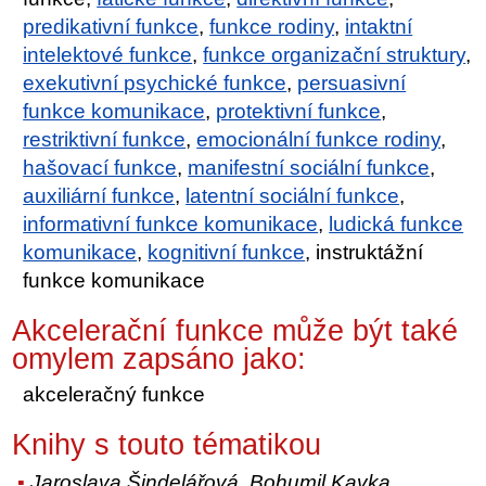
predikativní funkce
,
funkce rodiny
,
intaktní
intelektové funkce
,
funkce organizační struktury
,
exekutivní psychické funkce
,
persuasivní
funkce komunikace
,
protektivní funkce
,
restriktivní funkce
,
emocionální funkce rodiny
,
hašovací funkce
,
manifestní sociální funkce
,
auxiliární funkce
,
latentní sociální funkce
,
informativní funkce komunikace
,
ludická funkce
komunikace
,
kognitivní funkce
, instruktážní
funkce komunikace
Akcelerační funkce může být také
omylem zapsáno jako:
akceleračný funkce
Knihy s touto tématikou
Jaroslava Šindelářová, Bohumil Kavka
,