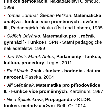
Funkce demokracie
, Nakladatelství Olomouc,
1999
Tomáš Zdráhal, Štěpán Pelikán
,
Matematická
analýza - funkce více proměnných - cvičení
III.
, Pedagogická fakulta (Ústí nad Labem), 1985
Oldřich Odvárko
,
Matematika pro I. ročník
gymnázií - Funkce I
, SPN - Státní pedagogické
nakladatelství, 1989
Jan Wintr, Marek Antoš
,
Parlamenty - funkce,
kultura, procedury
, Leges, 2011
Emil Volek
,
Znak - funkce - hodnota - datum
narození
, Paseka, 2004
Jiří Štěpánek
,
Matematika pro přírodovědce
II. - Funkce více proměnných
, Karolinum, 1997
Nina Špitálníková
,
Propaganda v KLDR:
funkce, metody a vývoj
, Beth-Or, 2014