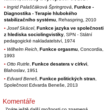
Ingrid Palaščáková Špringrová
,
Funkce -
Diagnostika - Terapie hlubokého
stabilizačního systému
, Rehaspring, 2010
Josef Skácel
,
Funkce jazyka ve společnosti
z hlediska sociolingvistiky
, SPN - Státní
pedagogické nakladatelství, 1974
Wilhelm Reich
,
Funkce orgasmu
, Concordia,
1993
Otto Rutrle
,
Funkce desatera v církvi
,
Blahoslav, 1951
Edvard Beneš
,
Funkce politických stran
,
Společnost Edvarda Beneše, 2013
Komentáře
Znáte ještě další možnosti co znamená