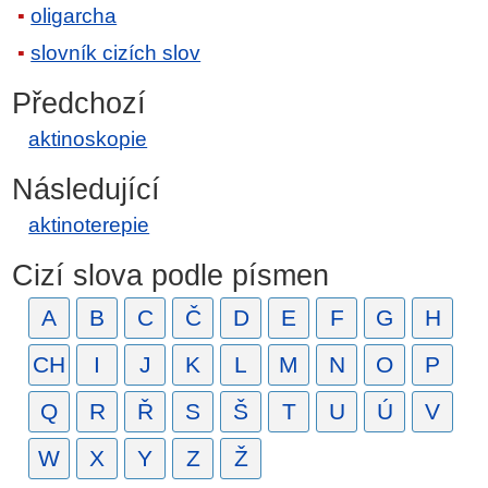
oligarcha
slovník cizích slov
Předchozí
aktinoskopie
Následující
aktinoterepie
Cizí slova podle písmen
A
B
C
Č
D
E
F
G
H
CH
I
J
K
L
M
N
O
P
Q
R
Ř
S
Š
T
U
Ú
V
W
X
Y
Z
Ž