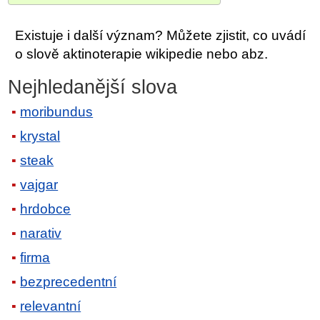
Existuje i další význam? Můžete zjistit, co uvádí
o slově aktinoterapie wikipedie nebo abz.
Nejhledanější slova
moribundus
krystal
steak
vajgar
hrdobce
narativ
firma
bezprecedentní
relevantní