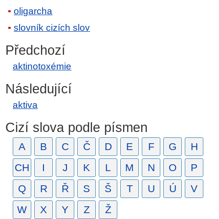
oligarcha
slovník cizích slov
Předchozí
aktinotoxémie
Následující
aktiva
Cizí slova podle písmen
A
B
C
Č
D
E
F
G
H
CH
I
J
K
L
M
N
O
P
Q
R
Ř
S
Š
T
U
Ú
V
W
X
Y
Z
Ž