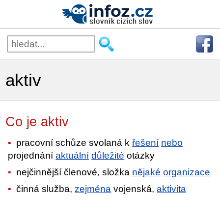
aktiv
Co je aktiv
pracovní schůze svolaná k
řešení
nebo
projednání
aktuální
důležité
otázky
nejčinnější členové, složka
nějaké
organizace
činná služba,
zejména
vojenská,
aktivita