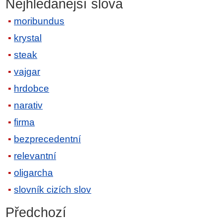
Nejhledanější slova
moribundus
krystal
steak
vajgar
hrdobce
narativ
firma
bezprecedentní
relevantní
oligarcha
slovník cizích slov
Předchozí