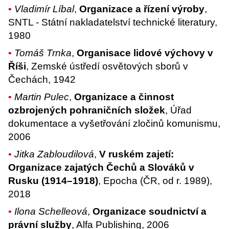
Vladimír Líbal
,
Organizace a řízení výroby
,
SNTL - Státní nakladatelství technické literatury,
1980
Tomáš Trnka
,
Organisace lidové výchovy v
Říši
, Zemské ústředí osvětových sborů v
Čechách, 1942
Martin Pulec
,
Organizace a činnost
ozbrojených pohraničních složek
, Úřad
dokumentace a vyšetřování zločinů komunismu,
2006
Jitka Zabloudilová
,
V ruském zajetí:
Organizace zajatých Čechů a Slováků v
Rusku (1914–1918)
, Epocha (ČR, od r. 1989),
2018
Ilona Schelleová
,
Organizace soudnictví a
právní služby
, Alfa Publishing, 2006