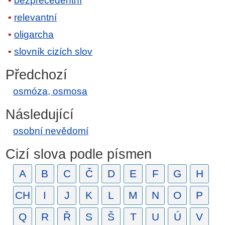
bezprecedentní
relevantní
oligarcha
slovník cizích slov
Předchozí
osmóza, osmosa
Následující
osobní nevědomí
Cizí slova podle písmen
A
B
C
Č
D
E
F
G
H
CH
I
J
K
L
M
N
O
P
Q
R
Ř
S
Š
T
U
Ú
V