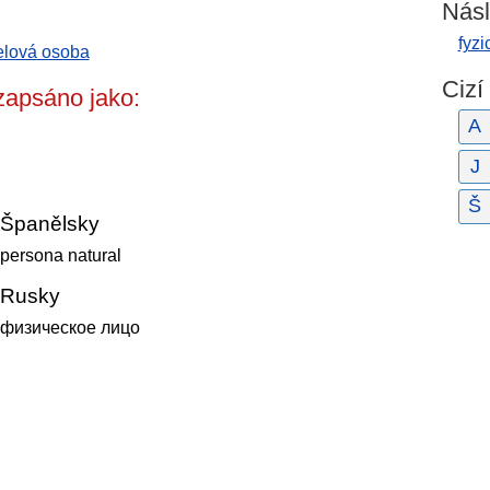
Násl
fyzi
lová osoba
Cizí
zapsáno jako:
A
J
Š
Španělsky
persona natural
Rusky
физическое лицо