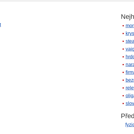
Nejh
t
mor
krys
ste
vaj
hrd
nara
firm
bez
rele
oli
slov
Před
fyzi