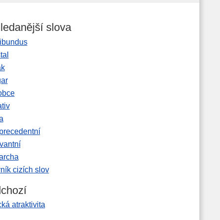
ledanější slova
ibundus
tal
ak
gar
obce
tiv
a
precedentní
vantní
garcha
ník cizích slov
chozí
cká atraktivita