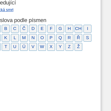
edující
cká smrt
 slova podle písmen
B
C
Č
D
E
F
G
H
CH
I
K
L
M
N
O
P
Q
R
Ř
S
T
U
Ú
V
W
X
Y
Z
Ž