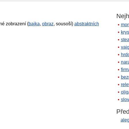
Nejh
né zobrazení (
bajka
,
obraz
, sousoší)
abstraktních
mor
krys
ste
vaj
hrd
nara
firm
bez
rele
oli
slov
Před
aleg