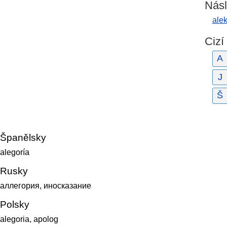
Násl
alek
Cizí
A
J
Š
Španělsky
alegoría
Rusky
аллегория, иносказание
Polsky
alegoria, apolog