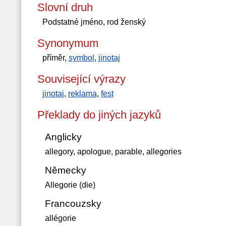
Slovní druh
Podstatné jméno, rod ženský
Synonymum
příměr,
symbol
,
jinotaj
Související výrazy
jinotaj
,
reklama
,
fest
Překlady do jiných jazyků
Anglicky
allegory, apologue, parable, allegories
Německy
Allegorie (die)
Francouzsky
allégorie