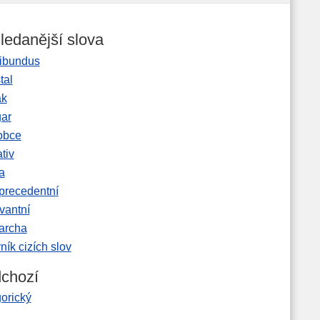
ledanější slova
ibundus
tal
ak
gar
obce
tiv
a
precedentní
vantní
garcha
ník cizích slov
chozí
orický