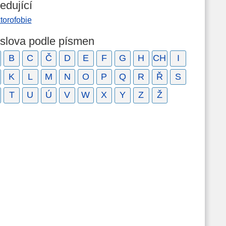
edující
torofobie
 slova podle písmen
B
C
Č
D
E
F
G
H
CH
I
K
L
M
N
O
P
Q
R
Ř
S
T
U
Ú
V
W
X
Y
Z
Ž