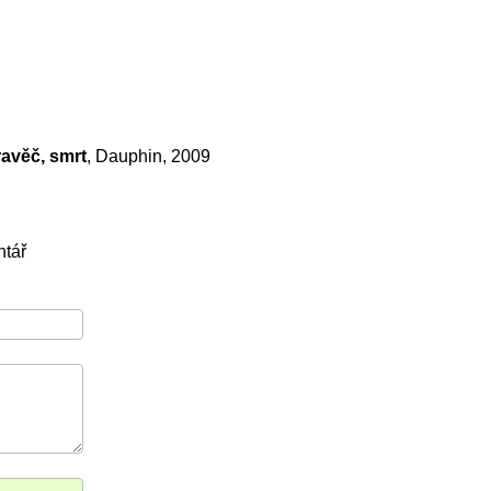
ravěč, smrt
, Dauphin, 2009
ntář