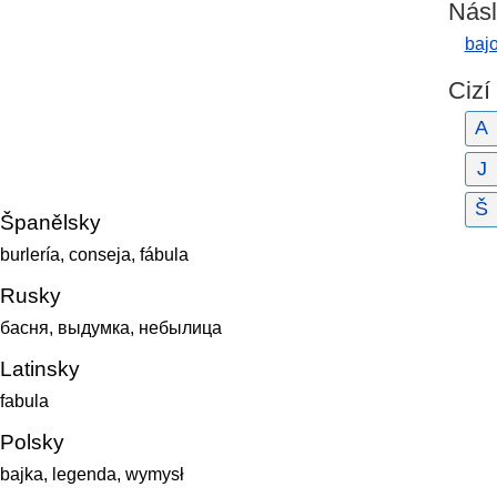
Násl
baj
Cizí
A
J
Š
Španělsky
burlería, conseja, fábula
Rusky
басня, выдумка, небылица
Latinsky
fabula
Polsky
bajka, legenda, wymysł