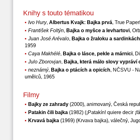
Knihy s touto tématikou
Ivo Hury
,
Albertus Kvajk: Bajka prvá
, True Pape
František Foltýn
,
Bajka o myšce a levhartovi
, Or
Juan José Arévalo
,
Bajka o žraloku a sardinkách
1959
Caya Makhélé
,
Bajka o lásce, pekle a márnici
, D
Julo Zborovjan
,
Bajka, která málo slovy vypráví
neznámý
,
Bajka o ptácích a opicích
, NČSVU - Na
umělců, 1965
Filmy
Bajky ze zahrady
(2000), animovaný, Česká repub
Patakin čili bajka
(1982) (¡Patakín! quiere decir ¡f
Krvavá bajka
(1969) (Krvava bajka), válečný, Jugo