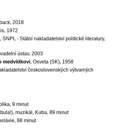
rback, 2018
bis, 1972
, SNPL - Státní nakladatelství politické literatury,
ivadelní ústav, 2003
 o medvídkovi
, Osveta (SK), 1958
kladatelství československých výtvarných
lika, 9 minut
ábula!), muzikál, Kuba, 89 minut
slávie, 88 minut