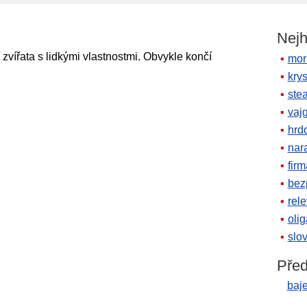
Nejh
 zvířata s lidkými vlastnostmi. Obvykle končí
mor
krys
ste
vaj
hrd
nara
firm
bez
rele
oli
slov
Před
baj