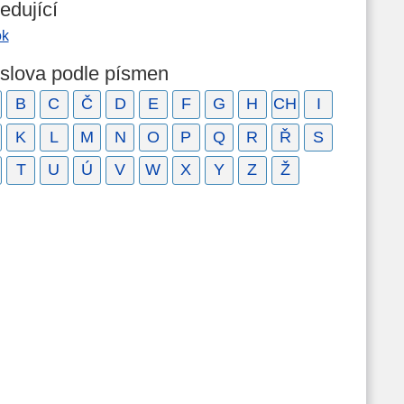
edující
ok
 slova podle písmen
B
C
Č
D
E
F
G
H
CH
I
K
L
M
N
O
P
Q
R
Ř
S
T
U
Ú
V
W
X
Y
Z
Ž