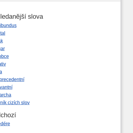
ledanější slova
ibundus
tal
ak
gar
obce
tiv
a
precedentní
vantní
garcha
ník cizích slov
chozí
edére