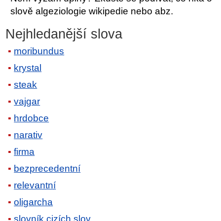
slově algeziologie wikipedie nebo abz.
Nejhledanější slova
moribundus
krystal
steak
vajgar
hrdobce
narativ
firma
bezprecedentní
relevantní
oligarcha
slovník cizích slov