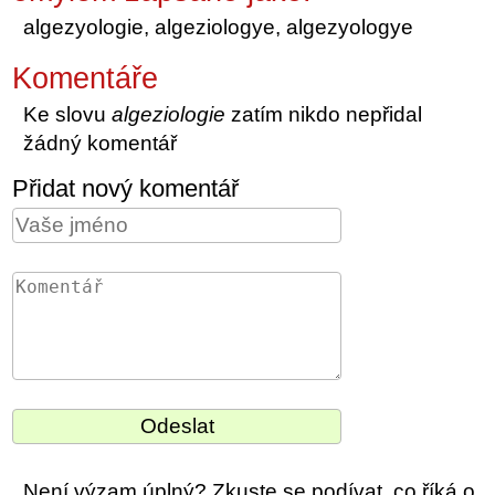
algezyologie, algeziologye, algezyologye
Komentáře
Ke slovu
algeziologie
zatím nikdo nepřidal
žádný komentář
Přidat nový komentář
Není výzam úplný? Zkuste se podívat, co říká o