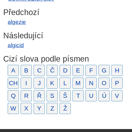
Předchozí
algezie
Následující
algicid
Cizí slova podle písmen
A
B
C
Č
D
E
F
G
H
CH
I
J
K
L
M
N
O
P
Q
R
Ř
S
Š
T
U
Ú
V
W
X
Y
Z
Ž