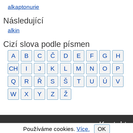
alkaptonurie
Následující
alkin
Cizí slova podle písmen
A
B
C
Č
D
E
F
G
H
CH
I
J
K
L
M
N
O
P
Q
R
Ř
S
Š
T
U
Ú
V
W
X
Y
Z
Ž
Kontakt
Používáme cookies.
Více.
OK