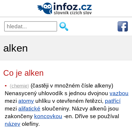
alken
Co je alken
(častěji v množném čísle alkeny)
(
chemie
)
Nenasycený uhlovodík s jednou dvojnou
vazbou
mezi
atomy
uhlíku v otevřeném řetězci,
patřící
mezi
alifatické
sloučeniny. Názvy alkenů jsou
zakončeny
koncovkou
-en. Dříve se používal
název
olefíny.