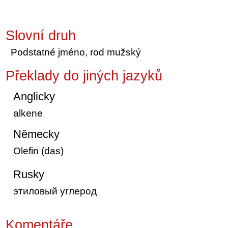
Slovní druh
Podstatné jméno, rod mužský
Překlady do jiných jazyků
Anglicky
alkene
Německy
Olefin (das)
Rusky
этиловый углерод
Komentáře