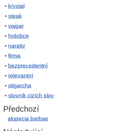
krystal
steak
vajgar
hrdobce
narativ
firma
bezprecedentní
relevantní
oligarcha
slovník cizích slov
Předchozí
alopecia barbae