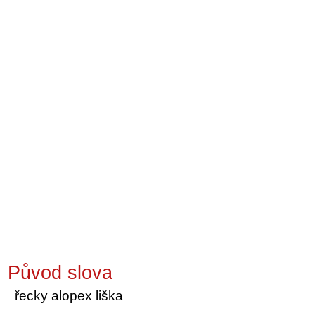
Původ slova
řecky alopex liška