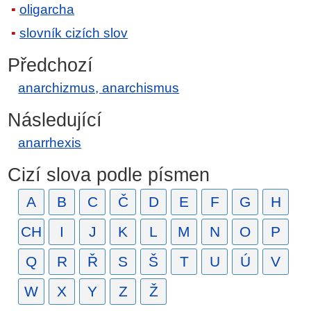
oligarcha
slovník cizích slov
Předchozí
anarchizmus, anarchismus
Následující
anarrhexis
Cizí slova podle písmen
A
B
C
Č
D
E
F
G
H
CH
I
J
K
L
M
N
O
P
Q
R
Ř
S
Š
T
U
Ú
V
W
X
Y
Z
Ž