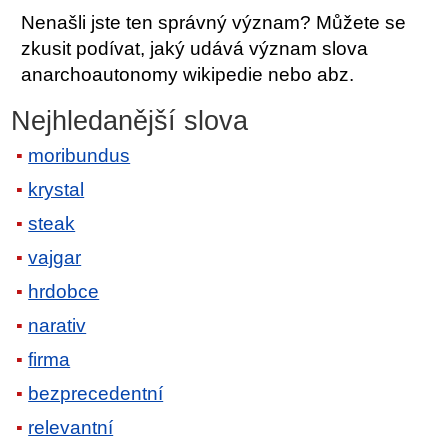
Nenašli jste ten správný význam? Můžete se
zkusit podívat, jaký udává význam slova
anarchoautonomy wikipedie nebo abz.
Nejhledanější slova
moribundus
krystal
steak
vajgar
hrdobce
narativ
firma
bezprecedentní
relevantní