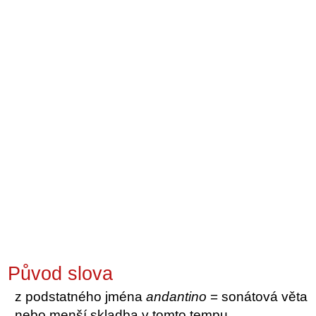
Původ slova
z podstatného jména
andantino
= sonátová věta
nebo menší skladba v tomto tempu