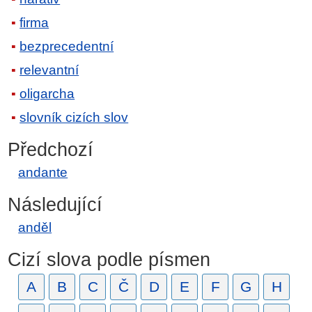
firma
bezprecedentní
relevantní
oligarcha
slovník cizích slov
Předchozí
andante
Následující
anděl
Cizí slova podle písmen
A
B
C
Č
D
E
F
G
H