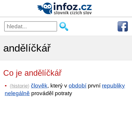
andělíčkář
Co je andělíčkář
člověk
, který v
období
první
republiky
(
historie
)
nelegálně
prováděl potraty