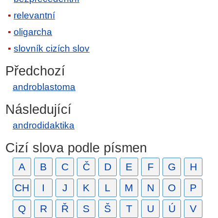
relevantní
oligarcha
slovník cizích slov
Předchozí
androblastoma
Následující
androdidaktika
Cizí slova podle písmen
A
B
C
Č
D
E
F
G
H
CH
I
J
K
L
M
N
O
P
Q
R
Ř
S
Š
T
U
Ú
V