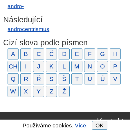
andro-
Následující
androcentrismus
Cizí slova podle písmen
A
B
C
Č
D
E
F
G
H
CH
I
J
K
L
M
N
O
P
Q
R
Ř
S
Š
T
U
Ú
V
W
X
Y
Z
Ž
Kontakt
Používáme cookies.
Více.
OK