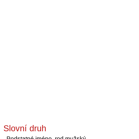
Slovní druh
Podstatné jméno, rod mužský