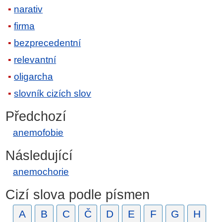
narativ
firma
bezprecedentní
relevantní
oligarcha
slovník cizích slov
Předchozí
anemofobie
Následující
anemochorie
Cizí slova podle písmen
A
B
C
Č
D
E
F
G
H