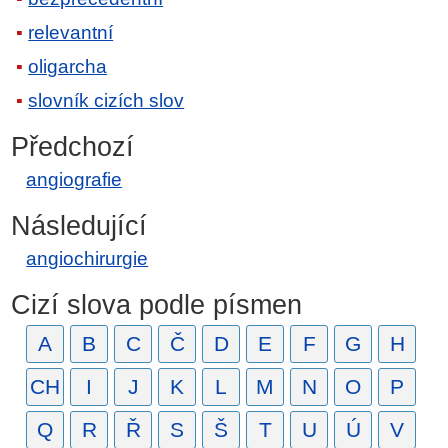
relevantní
oligarcha
slovník cizích slov
Předchozí
angiografie
Následující
angiochirurgie
Cizí slova podle písmen
A
B
C
Č
D
E
F
G
H
CH
I
J
K
L
M
N
O
P
Q
R
Ř
S
Š
T
U
Ú
V