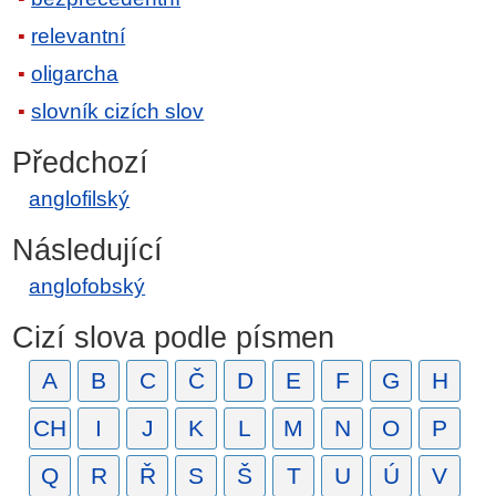
relevantní
oligarcha
slovník cizích slov
Předchozí
anglofilský
Následující
anglofobský
Cizí slova podle písmen
A
B
C
Č
D
E
F
G
H
CH
I
J
K
L
M
N
O
P
Q
R
Ř
S
Š
T
U
Ú
V