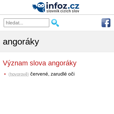
angoráky
Význam slova angoráky
červené, zarudlé oči
(
hovorově
)