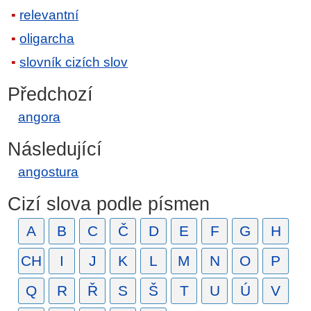
relevantní
oligarcha
slovník cizích slov
Předchozí
angora
Následující
angostura
Cizí slova podle písmen
A
B
C
Č
D
E
F
G
H
CH
I
J
K
L
M
N
O
P
Q
R
Ř
S
Š
T
U
Ú
V