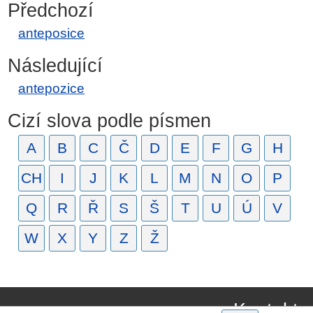
Předchozí
anteposice
Následující
antepozice
Cizí slova podle písmen
A
B
C
Č
D
E
F
G
H
CH
I
J
K
L
M
N
O
P
Q
R
Ř
S
Š
T
U
Ú
V
W
X
Y
Z
Ž
Kontakt