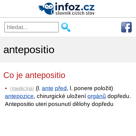
antepositio
Co je antepositio
(l.
ante
před
, l. ponere položit)
(
medicína
)
antepozice
, chirurgické uložení
orgánů
dopředu.
Antepositio uteri posunutí dělohy dopředu