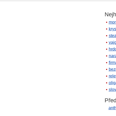
Nejh
mor
krys
ste
vaj
hrd
nara
firm
bez
rele
oli
slov
Před
ant