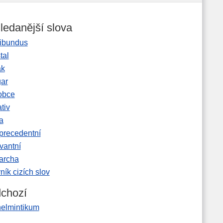
ledanější slova
ibundus
tal
ak
gar
obce
tiv
a
precedentní
vantní
garcha
ník cizích slov
chozí
helmintikum