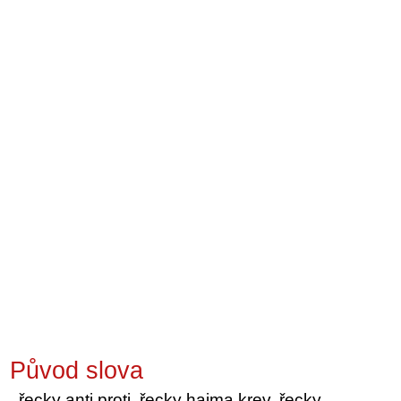
Původ slova
řecky anti proti, řecky haima krev, řecky