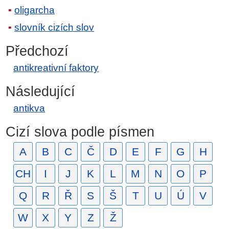
oligarcha
slovník cizích slov
Předchozí
antikreativní faktory
Následující
antikva
Cizí slova podle písmen
A
B
C
Č
D
E
F
G
H
CH
I
J
K
L
M
N
O
P
Q
R
Ř
S
Š
T
U
Ú
V
W
X
Y
Z
Ž