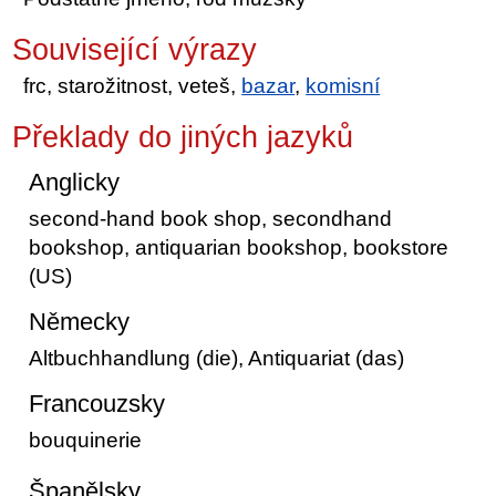
Související výrazy
frc, starožitnost, veteš,
bazar
,
komisní
Překlady do jiných jazyků
Anglicky
second-hand book shop, secondhand
bookshop, antiquarian bookshop, bookstore
(US)
Německy
Altbuchhandlung (die), Antiquariat (das)
Francouzsky
bouquinerie
Španělsky