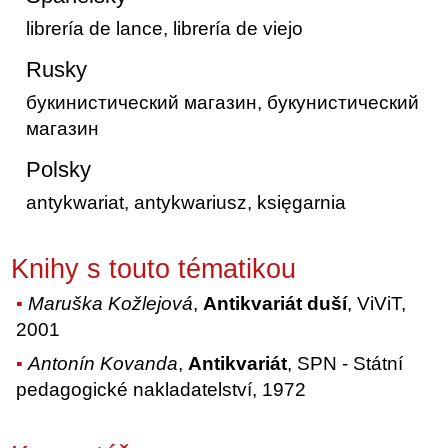
librería de lance, librería de viejo
Rusky
букинистический магазин, букунистический
магазин
Polsky
antykwariat, antykwariusz, księgarnia
Knihy s touto tématikou
Maruška Kožlejová
,
Antikvariát duší
, ViViT,
2001
Antonín Kovanda
,
Antikvariát
, SPN - Státní
pedagogické nakladatelství, 1972