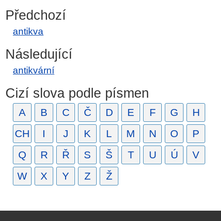
Předchozí
antikva
Následující
antikvární
Cizí slova podle písmen
A
B
C
Č
D
E
F
G
H
CH
I
J
K
L
M
N
O
P
Q
R
Ř
S
Š
T
U
Ú
V
W
X
Y
Z
Ž