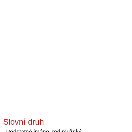
Slovní druh
Podstatné jméno, rod mužský