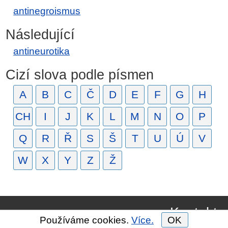
antinegroismus
Následující
antineurotika
Cizí slova podle písmen
A
B
C
Č
D
E
F
G
H
CH
I
J
K
L
M
N
O
P
Q
R
Ř
S
Š
T
U
Ú
V
W
X
Y
Z
Ž
Kontakt
Používáme cookies.
Více.
OK