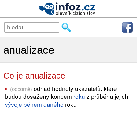
anualizace
Co je anualizace
odhad hodnoty ukazatelů, které
(
odborně
)
budou dosaženy koncem
roku
z průběhu jejich
vývoje
během
daného
roku