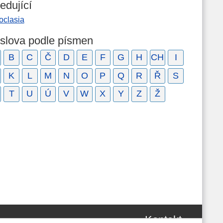
edující
oclasia
 slova podle písmen
B
C
Č
D
E
F
G
H
CH
I
K
L
M
N
O
P
Q
R
Ř
S
T
U
Ú
V
W
X
Y
Z
Ž
Kontakt