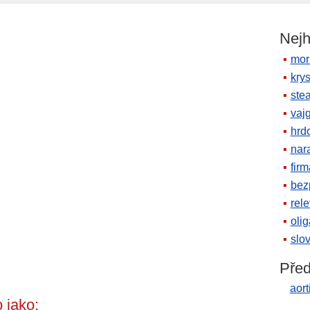
Nejh
mor
krys
ste
vaj
hrd
nara
firm
bez
rele
oli
slov
Před
aor
 jako: