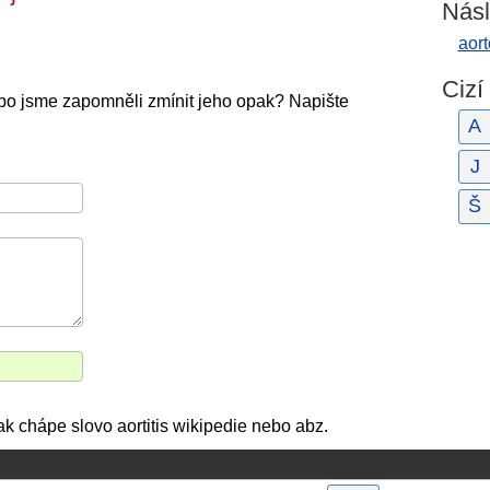
Násl
aort
Cizí
ebo jsme zapomněli zmínit jeho opak? Napište
A
J
Š
ak chápe slovo aortitis wikipedie nebo abz.