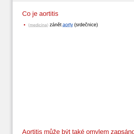
Co je aortitis
zánět
aorty
(srdečnice)
(
medicína
)
Aortitis může být také omylem zapsáno