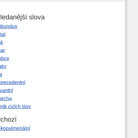
ledanější slova
ibundus
tal
ak
gar
obce
tiv
a
precedentní
vantní
garcha
ník cizích slov
chozí
tikopulmonální