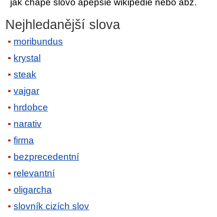
jak chápe slovo apepsie wikipedie nebo abz.
Nejhledanější slova
moribundus
krystal
steak
vajgar
hrdobce
narativ
firma
bezprecedentní
relevantní
oligarcha
slovník cizích slov