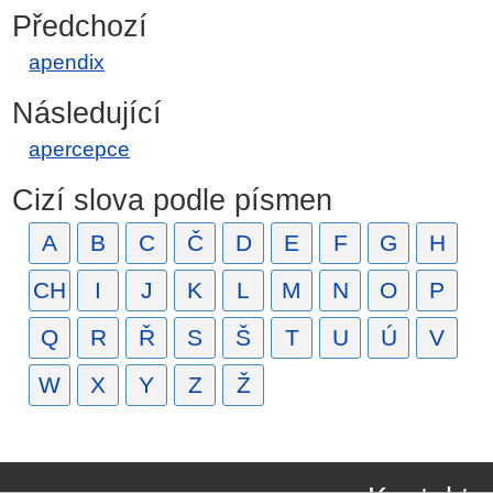
Předchozí
apendix
Následující
apercepce
Cizí slova podle písmen
A
B
C
Č
D
E
F
G
H
CH
I
J
K
L
M
N
O
P
Q
R
Ř
S
Š
T
U
Ú
V
W
X
Y
Z
Ž