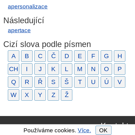
apersonalizace
Následující
apertace
Cizí slova podle písmen
A
B
C
Č
D
E
F
G
H
CH
I
J
K
L
M
N
O
P
Q
R
Ř
S
Š
T
U
Ú
V
W
X
Y
Z
Ž
Kontakt
Používáme cookies.
Více.
OK