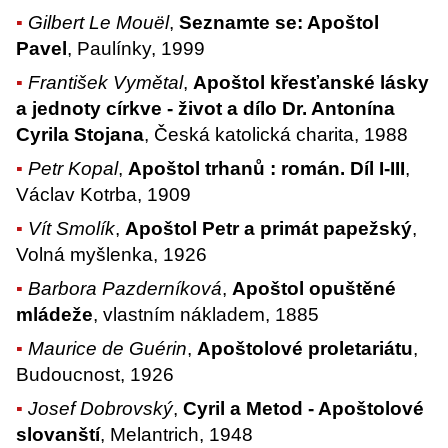
Gilbert Le Mouël
,
Seznamte se: Apoštol
Pavel
, Paulínky, 1999
František Vymětal
,
Apoštol křesťanské lásky
a jednoty církve - život a dílo Dr. Antonína
Cyrila Stojana
, Česká katolická charita, 1988
Petr Kopal
,
Apoštol trhanů : román. Díl I-III
,
Václav Kotrba, 1909
Vít Smolík
,
Apoštol Petr a primát papežský
,
Volná myšlenka, 1926
Barbora Pazderníková
,
Apoštol opuštěné
mládeže
, vlastním nákladem, 1885
Maurice de Guérin
,
Apoštolové proletariátu
,
Budoucnost, 1926
Josef Dobrovský
,
Cyril a Metod - Apoštolové
slovanští
, Melantrich, 1948