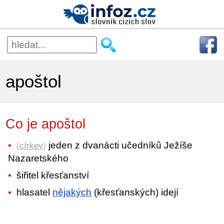
apoštol
Co je apoštol
jeden z dvanácti učedníků Ježíše
(
církev
)
Nazaretského
šiřitel křesťanství
hlasatel
nějakých
(křesťanských) idejí