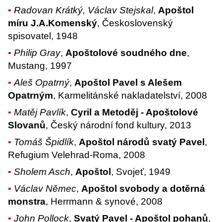
Radovan Krátký, Václav Stejskal
,
Apoštol
míru J.A.Komenský
, Československý
spisovatel, 1948
Philip Gray
,
Apoštolové soudného dne
,
Mustang, 1997
Aleš Opatrný
,
Apoštol Pavel s Alešem
Opatrným
, Karmelitánské nakladatelství, 2008
Matěj Pavlík
,
Cyril a Metoděj - Apoštolové
Slovanů
, Český národní fond kultury, 2013
Tomáš Špidlík
,
Apoštol národů svatý Pavel
,
Refugium Velehrad-Roma, 2008
Sholem Asch
,
Apoštol
, Svojeť, 1949
Václav Němec
,
Apoštol svobody a dotěrná
monstra
, Herrmann & synové, 2008
John Pollock
,
Svatý Pavel - Apoštol pohanů
,