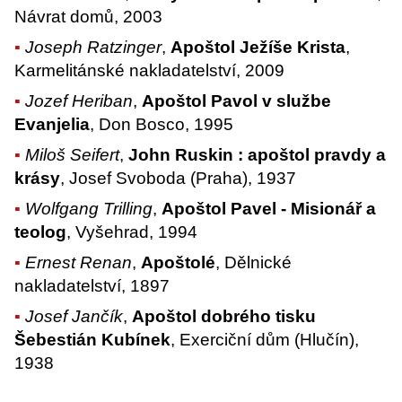
Návrat domů, 2003
Joseph Ratzinger
,
Apoštol Ježíše Krista
,
Karmelitánské nakladatelství, 2009
Jozef Heriban
,
Apoštol Pavol v službe
Evanjelia
, Don Bosco, 1995
Miloš Seifert
,
John Ruskin : apoštol pravdy a
krásy
, Josef Svoboda (Praha), 1937
Wolfgang Trilling
,
Apoštol Pavel - Misionář a
teolog
, Vyšehrad, 1994
Ernest Renan
,
Apoštolé
, Dělnické
nakladatelství, 1897
Josef Jančík
,
Apoštol dobrého tisku
Šebestián Kubínek
, Exerciční dům (Hlučín),
1938