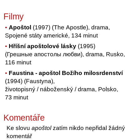
Filmy
Apoštol
(1997) (The Apostle), drama,
Spojené státy americké, 134 minut
Hříšní apoštolové lásky
(1995)
(Грешные апостолы любви), drama, Rusko,
116 minut
Faustina - apoštol Božího milosrdenství
(1994) (Faustyna),
životopisný / náboženský / drama, Polsko,
73 minut
Komentáře
Ke slovu
apoštol
zatím nikdo nepřidal žádný
komentář