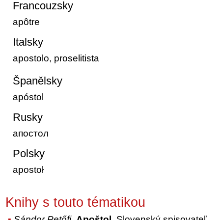
Francouzsky
apôtre
Italsky
apostolo, proselitista
Španělsky
apóstol
Rusky
апостол
Polsky
apostoł
Knihy s touto tématikou
Sándor Petőfi
,
Apoštol
, Slovenský spisovateľ,