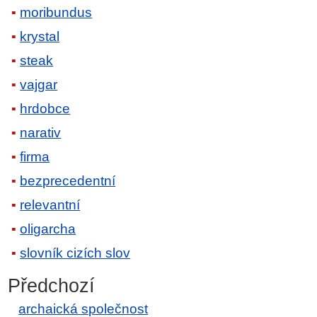
moribundus
krystal
steak
vajgar
hrdobce
narativ
firma
bezprecedentní
relevantní
oligarcha
slovník cizích slov
Předchozí
archaická společnost