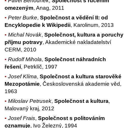
Pavel Běhounek
,
Společnost s ručením
omezeným
, Anag, 2011
Peter Burke
,
Společnost a vědění II: od
Encyklopedie k Wikipedii
, Karolinum, 2013
Michal Novák
,
Společnost, kultura a poruchy
příjmu potravy
, Akademické nakladatelství
CERM, 2010
Rudolf Mihola
,
Společnost náhradních
řešení
, Petrklíč, 1997
Josef Klíma
,
Společnost a kultura starověké
Mezopotámie
, Československá akademie věd,
1963
Miloslav Petrusek
,
Společnost a kultura
,
Malovaný kraj, 2012
Josef Frais
,
Společnost s politováním
oznamuje
, Ivo Železný, 1994