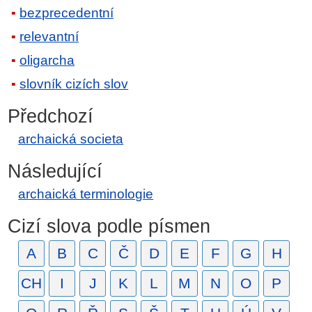
bezprecedentní
relevantní
oligarcha
slovník cizích slov
Předchozí
archaická societa
Následující
archaická terminologie
Cizí slova podle písmen
A
B
C
Č
D
E
F
G
H
CH
I
J
K
L
M
N
O
P