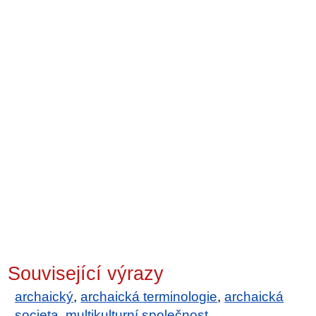
Související výrazy
archaický
,
archaická terminologie
,
archaická
societa
,
multikulturní společnost