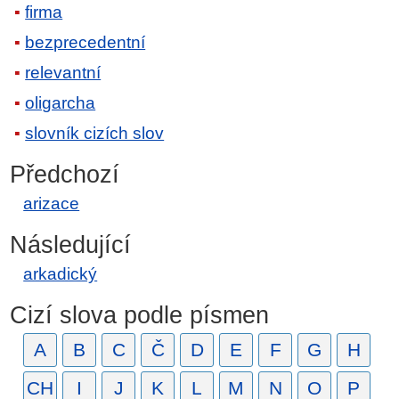
firma
bezprecedentní
relevantní
oligarcha
slovník cizích slov
Předchozí
arizace
Následující
arkadický
Cizí slova podle písmen
A
B
C
Č
D
E
F
G
H
CH
I
J
K
L
M
N
O
P