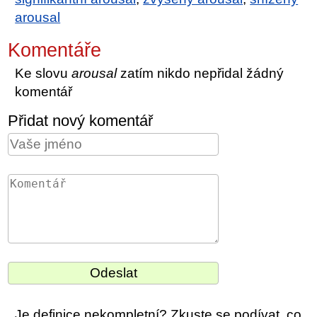
arousal
Komentáře
Ke slovu
arousal
zatím nikdo nepřidal žádný
komentář
Přidat nový komentář
Je definice nekompletní? Zkuste se podívat, co