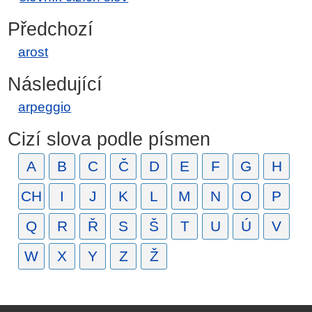
Předchozí
arost
Následující
arpeggio
Cizí slova podle písmen
A
B
C
Č
D
E
F
G
H
CH
I
J
K
L
M
N
O
P
Q
R
Ř
S
Š
T
U
Ú
V
W
X
Y
Z
Ž