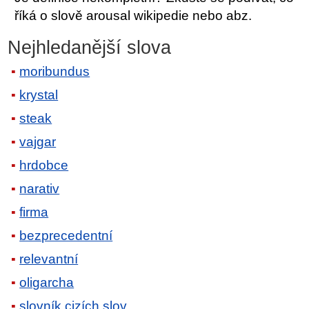
říká o slově arousal wikipedie nebo abz.
Nejhledanější slova
moribundus
krystal
steak
vajgar
hrdobce
narativ
firma
bezprecedentní
relevantní
oligarcha
slovník cizích slov