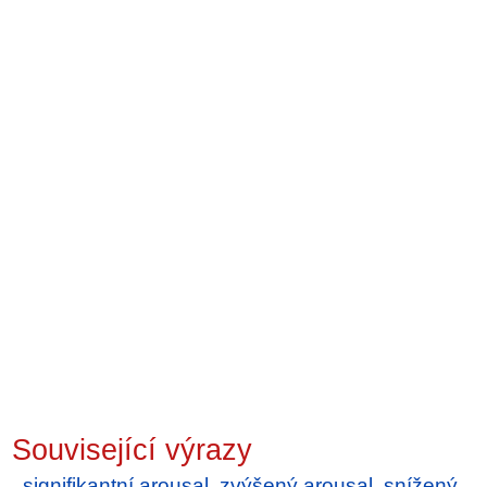
Související výrazy
signifikantní arousal
,
zvýšený arousal
,
snížený