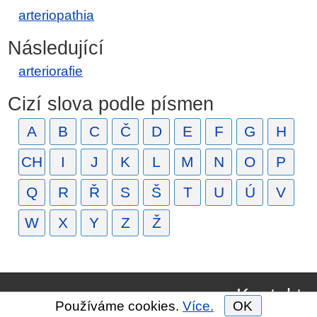
arteriopathia
Následující
arteriorafie
Cizí slova podle písmen
A
B
C
Č
D
E
F
G
H
CH
I
J
K
L
M
N
O
P
Q
R
Ř
S
Š
T
U
Ú
V
W
X
Y
Z
Ž
Kontakt
Používáme cookies.
Více.
OK