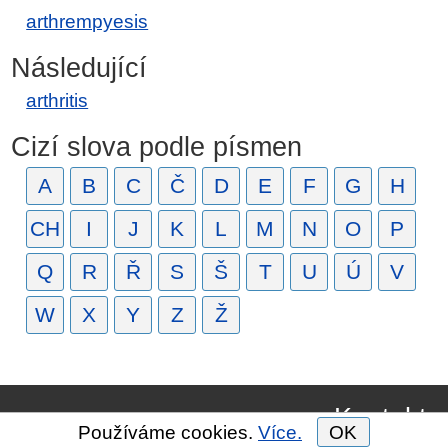
arthrempyesis
Následující
arthritis
Cizí slova podle písmen
A
B
C
Č
D
E
F
G
H
CH
I
J
K
L
M
N
O
P
Q
R
Ř
S
Š
T
U
Ú
V
W
X
Y
Z
Ž
Kontakt
Používáme cookies.
Více.
OK