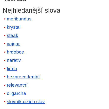
Nejhledanější slova
moribundus
krystal
steak
vajgar
hrdobce
narativ
firma
bezprecedentní
relevantní
oligarcha
slovník cizích slov