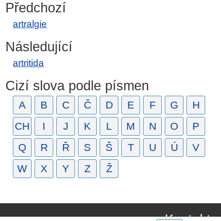
Předchozí
artralgie
Následující
artritida
Cizí slova podle písmen
A
B
C
Č
D
E
F
G
H
CH
I
J
K
L
M
N
O
P
Q
R
Ř
S
Š
T
U
Ú
V
W
X
Y
Z
Ž
Kontakt