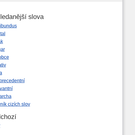
ledanější slova
ibundus
tal
ak
gar
obce
tiv
a
precedentní
vantní
garcha
ník cizích slov
chozí
y