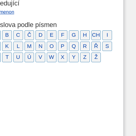
edující
menon
 slova podle písmen
B
C
Č
D
E
F
G
H
CH
I
K
L
M
N
O
P
Q
R
Ř
S
T
U
Ú
V
W
X
Y
Z
Ž