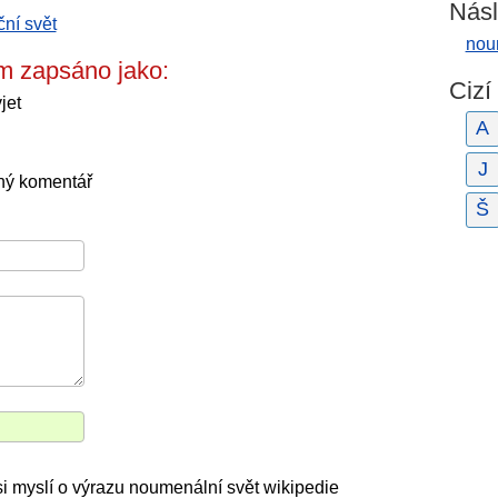
Násl
ní svět
nou
m zapsáno jako:
Cizí
jet
A
J
ný komentář
Š
 si myslí o výrazu noumenální svět wikipedie