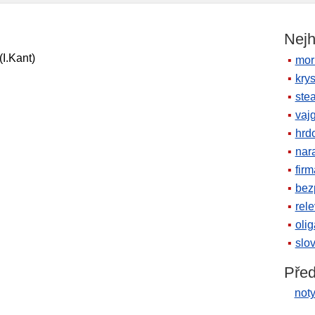
Nejh
(I.Kant)
mor
krys
ste
vaj
hrd
nara
firm
bez
rele
oli
slov
Před
not