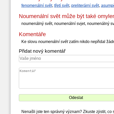
fenomenální svět
,
třetí svět
,
preliterární svět
,
asumpč
Noumenální svět může být také omyle
noumenálný svět, noumenální svjet, noumenálný sv
Komentáře
Ke slovu
noumenální svět
zatím nikdo nepřidal žád
Přidat nový komentář
Nenašli jste ten správný význam? Zkuste zjistit, co