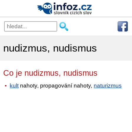
nudizmus, nudismus
Co je nudizmus, nudismus
kult
nahoty, propagování nahoty,
naturizmus