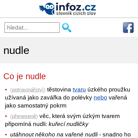
nudle
Co je nudle
těstovina
tvaru
úzkého proužku
(
potravinářství
)
užívaná jako zavářka do polévky
nebo
vařená
jako samostatný pokrm
věc, která svým úzkým tvarem
(
přeneseně
)
připomíná nudli:
kuřecí nudličky
utáhnout někoho na vařené nudli
- snadno ho