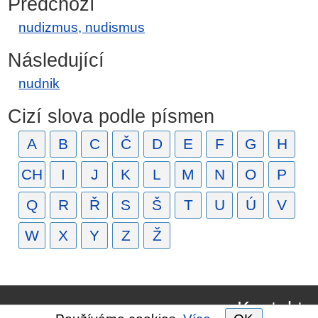
Předchozí
nudizmus, nudismus
Následující
nudnik
Cizí slova podle písmen
A
B
C
Č
D
E
F
G
H
CH
I
J
K
L
M
N
O
P
Q
R
Ř
S
Š
T
U
Ú
V
W
X
Y
Z
Ž
Kontakt