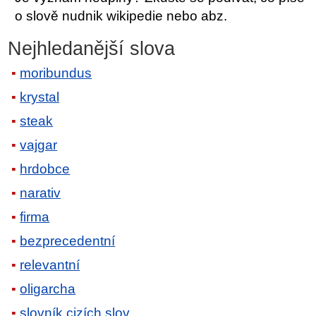
o slově nudnik wikipedie nebo abz.
Nejhledanější slova
moribundus
krystal
steak
vajgar
hrdobce
narativ
firma
bezprecedentní
relevantní
oligarcha
slovník cizích slov