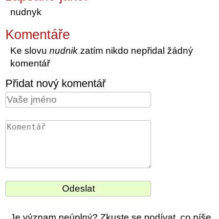
nudnyk
Komentáře
Ke slovu
nudnik
zatím nikdo nepřidal žádný
komentář
Přidat nový komentář
Je význam neúplný? Zkuste se podívat, co píše