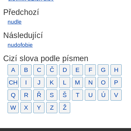
Předchozí
nudle
Následující
nudofobie
Cizí slova podle písmen
A
B
C
Č
D
E
F
G
H
CH
I
J
K
L
M
N
O
P
Q
R
Ř
S
Š
T
U
Ú
V
W
X
Y
Z
Ž